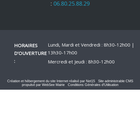
:
06.80.25.88.29
Lundi, Mardi et Vendredi : 8h30-12h00 |
HORAIRES
13h30-17h00
D’OUVERTURE
:
Mercredi et Jeudi : 8h30-12h00
Création et hébergement du site Internet réalisé par Net15
-
Site administrable CMS
propulsé par WebSee Mairie
-
Conditions Générales d'Utilisation