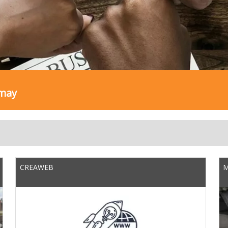
mmay
CREAWEB
M