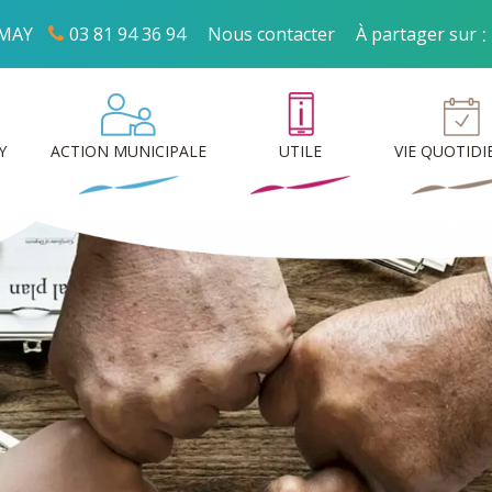
:
MMAY
03 81 94 36 94
Nous contacter
À partager sur
Y
ACTION MUNICIPALE
UTILE
VIE QUOTID