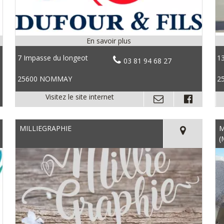
7 Impasse du longeot
13
03 81 94 68 27
25600 NOMMAY
2
MILLIEGRAPHIE
M
(