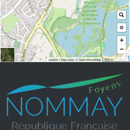
+
−
300 m
Leaflet
| Map data: ©
OpenStreetMap